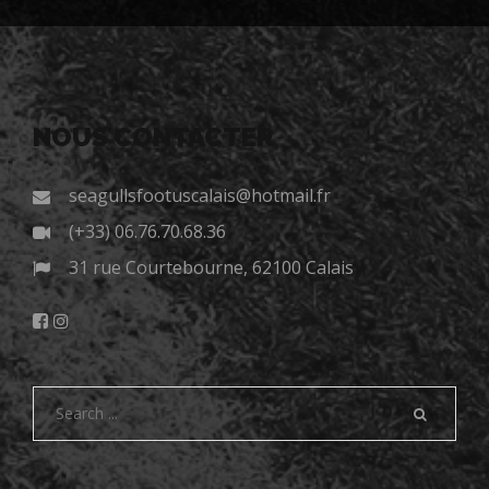
NOUS CONTACTER
seagullsfootuscalais@hotmail.fr
(+33) 06.76.70.68.36
31 rue Courtebourne, 62100 Calais