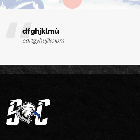
dfghjklmù
edrtgyhujikolpm