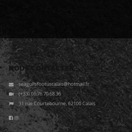
NOUS CONTACTER
seagullsfootuscalais@hotmail.fr
(+33) 06.76.70.68.36
31 rue Courtebourne, 62100 Calais