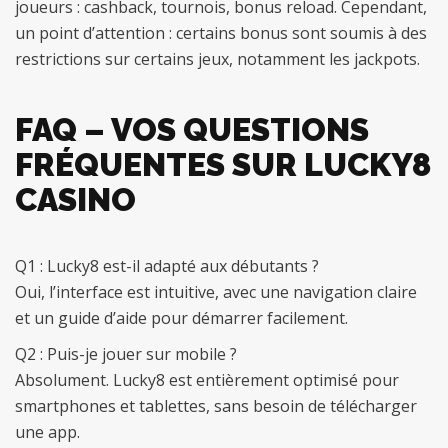
joueurs : cashback, tournois, bonus reload. Cependant,
un point d’attention : certains bonus sont soumis à des
restrictions sur certains jeux, notamment les jackpots.
FAQ – VOS QUESTIONS
FRÉQUENTES SUR LUCKY8
CASINO
Q1 : Lucky8 est-il adapté aux débutants ?
Oui, l’interface est intuitive, avec une navigation claire
et un guide d’aide pour démarrer facilement.
Q2 : Puis-je jouer sur mobile ?
Absolument. Lucky8 est entièrement optimisé pour
smartphones et tablettes, sans besoin de télécharger
une app.