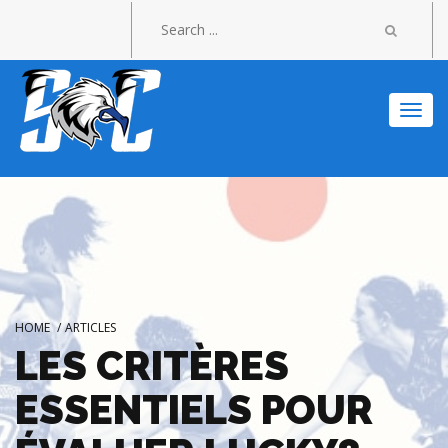
Togg
navi
HOME
/
ARTICLES
LES CRITÈRES
ESSENTIELS POUR