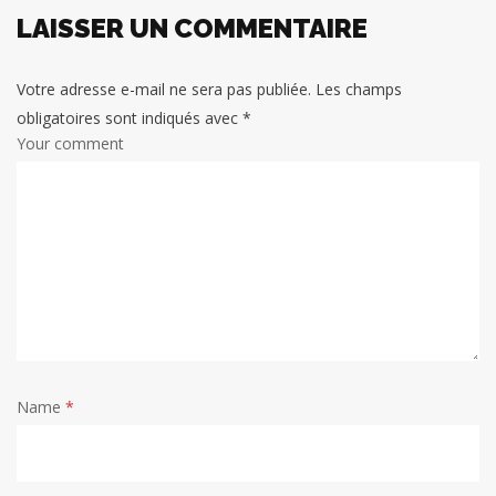
LAISSER UN COMMENTAIRE
Votre adresse e-mail ne sera pas publiée.
Les champs
obligatoires sont indiqués avec
*
Your comment
Name
*