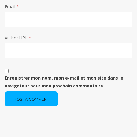
Email
*
Author URL
*
Enregistrer mon nom, mon e-mail et mon site dans le
navigateur pour mon prochain commentaire.
POST A COMMENT