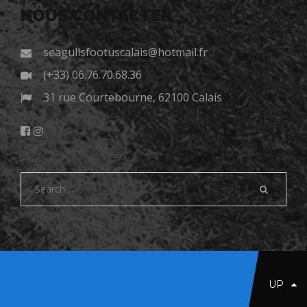
NOUS CONTACTER
seagullsfootuscalais@hotmail.fr
(+33) 06.76.70.68.36
31 rue Courtebourne, 62100 Calais
UP