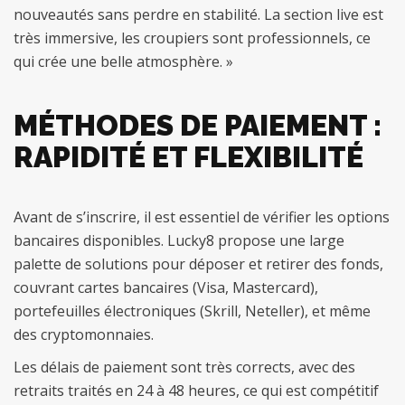
nouveautés sans perdre en stabilité. La section live est
très immersive, les croupiers sont professionnels, ce
qui crée une belle atmosphère. »
MÉTHODES DE PAIEMENT :
RAPIDITÉ ET FLEXIBILITÉ
Avant de s’inscrire, il est essentiel de vérifier les options
bancaires disponibles. Lucky8 propose une large
palette de solutions pour déposer et retirer des fonds,
couvrant cartes bancaires (Visa, Mastercard),
portefeuilles électroniques (Skrill, Neteller), et même
des cryptomonnaies.
Les délais de paiement sont très corrects, avec des
retraits traités en 24 à 48 heures, ce qui est compétitif