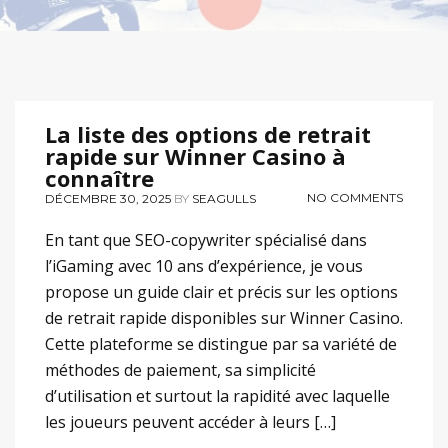
La liste des options de retrait
rapide sur Winner Casino à
connaître
NO COMMENTS
DÉCEMBRE 30, 2025
BY
SEAGULLS
En tant que SEO-copywriter spécialisé dans
l’iGaming avec 10 ans d’expérience, je vous
propose un guide clair et précis sur les options
de retrait rapide disponibles sur Winner Casino.
Cette plateforme se distingue par sa variété de
méthodes de paiement, sa simplicité
d’utilisation et surtout la rapidité avec laquelle
les joueurs peuvent accéder à leurs […]