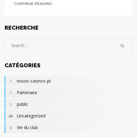
CONTINUE READING
RECHERCHE
CATÉGORIES
novos-casinos-pt
1
Partenaire
1
public
1
Uncategorized
68
Vie du club
3