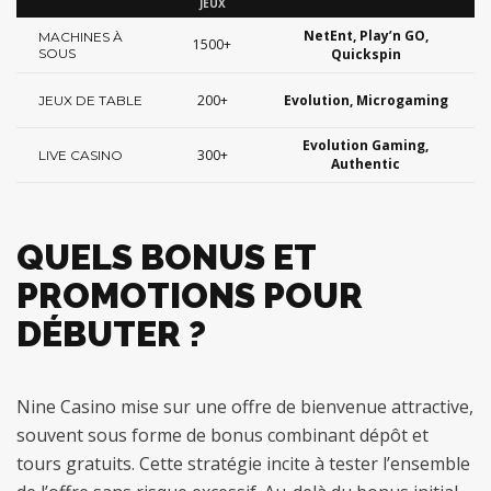
JEUX
NetEnt, Play’n GO,
MACHINES À
1500+
SOUS
Quickspin
200+
Evolution, Microgaming
JEUX DE TABLE
Evolution Gaming,
300+
LIVE CASINO
Authentic
QUELS BONUS ET
PROMOTIONS POUR
DÉBUTER ?
Nine Casino mise sur une offre de bienvenue attractive,
souvent sous forme de bonus combinant dépôt et
tours gratuits. Cette stratégie incite à tester l’ensemble