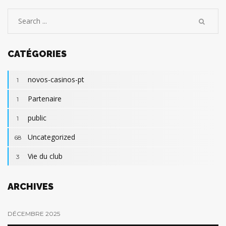
CATÉGORIES
novos-casinos-pt
1
Partenaire
1
public
1
Uncategorized
68
Vie du club
3
ARCHIVES
DÉCEMBRE 2025