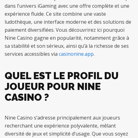
dans l’univers iGaming avec une offre complète et une
expérience fluide. Ce site combine une vaste
ludothèque, une interface moderne et des solutions de
paiement diversifiées. Vous découvrirez ici pourquoi
Nine Casino gagne en popularité, notamment grâce à
sa stabilité et son sérieux, ainsi qu’à la richesse de ses
services accessibles via
casinonine.app
.
QUEL EST LE PROFIL DU
JOUEUR POUR NINE
CASINO ?
Nine Casino s’adresse principalement aux joueurs
recherchant une expérience polyvalente, mêlant
diversité de jeux et simplicité d’usage. Que vous soyez