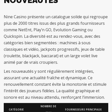
NOUVEAUTÉS
Nine Casino présente un catalogue solide qui regroupe
plus de 2000 titres issus des plus grands fournisseurs
comme NetEnt, Play’n GO, Evolution Gaming ou
Quickspin. La diversité est au rendez-vous, avec des
catégories bien segmentées : machines à sous
classiques et vidéo, jackpots progressifs, jeux de table
(roulette, blackjack, baccarat) et un large volet live
animé par de vrais croupiers.
Les nouveautés y sont régulièrement intégrées,
assurant une actualité fraîche et dynamique. Ce
renouvellement constant évite la monotonie et stimule
l’intérêt des joueurs fidèles. La qualité graphique et
sonore est au niveau attendu, renforçant l’immersion.
NOMBRE DE
CATÉGORIE
FOURNISSEURS PRINCIPAUX