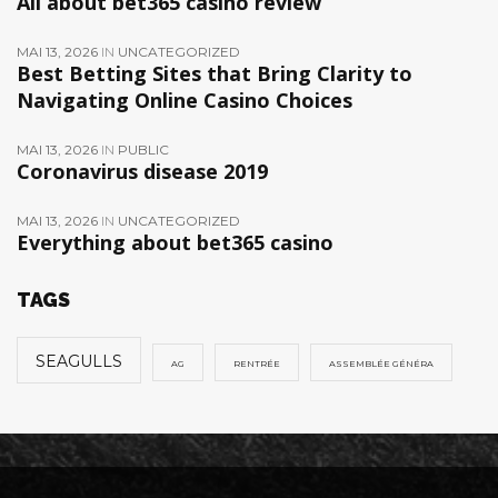
All about bet365 casino review
MAI 13, 2026
IN
UNCATEGORIZED
Best Betting Sites that Bring Clarity to
Navigating Online Casino Choices
MAI 13, 2026
IN
PUBLIC
Coronavirus disease 2019
MAI 13, 2026
IN
UNCATEGORIZED
Everything about bet365 casino
TAGS
SEAGULLS
AG
RENTRÉE
ASSEMBLÉE GÉNÉRA