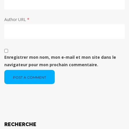
Author URL
*
Enregistrer mon nom, mon e-mail et mon site dans le
navigateur pour mon prochain commentaire.
POST A COMMENT
RECHERCHE