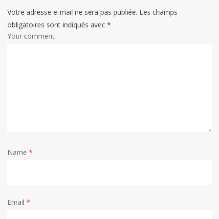
Votre adresse e-mail ne sera pas publiée.
Les champs
obligatoires sont indiqués avec
*
Your comment
Name
*
Email
*