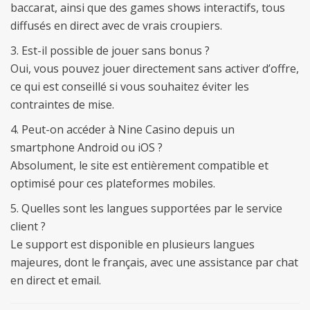
baccarat, ainsi que des games shows interactifs, tous
diffusés en direct avec de vrais croupiers.
3. Est-il possible de jouer sans bonus ?
Oui, vous pouvez jouer directement sans activer d’offre,
ce qui est conseillé si vous souhaitez éviter les
contraintes de mise.
4. Peut-on accéder à Nine Casino depuis un
smartphone Android ou iOS ?
Absolument, le site est entièrement compatible et
optimisé pour ces plateformes mobiles.
5. Quelles sont les langues supportées par le service
client ?
Le support est disponible en plusieurs langues
majeures, dont le français, avec une assistance par chat
en direct et email.