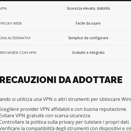
Sicurezza elevata, stabilità
VPN
Facile da usare
PROXY WEB
Semplice da configurare
DNS ALTERNATIVI
Gratuito e integrato
BROWSER CON VPN
RECAUZIONI DA ADOTTARE
ndo si utilizza una VPN o altri strumenti per sbloccare Win
Scegliere provider VPN affidabili e con buona reputazione.
Evitare VPN gratuite con scarsa sicurezza.
Controllare la politica sulla privacy per tutelare i propri dati.
Verificare la compatibilità degli strumenti con dispositivi e si