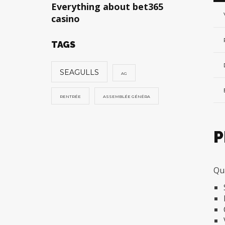
Everything about bet365
casino
TAGS
SEAGULLS
AG
RENTRÉE
ASSEMBLÉE GÉNÉRA
P
Qua