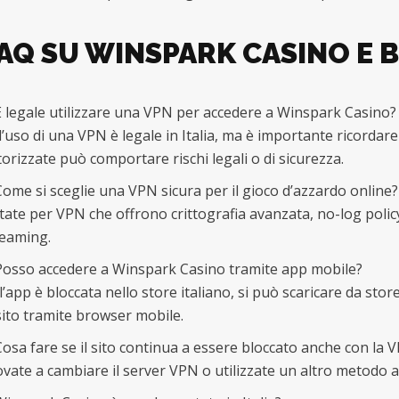
AQ SU WINSPARK CASINO E B
È legale utilizzare una VPN per accedere a Winspark Casino?
 l’uso di una VPN è legale in Italia, ma è importante ricorda
orizzate può comportare rischi legali o di sicurezza.
Come si sceglie una VPN sicura per il gioco d’azzardo online?
ate per VPN che offrono crittografia avanzata, no-log polic
reaming.
Posso accedere a Winspark Casino tramite app mobile?
l’app è bloccata nello store italiano, si può scaricare da st
sito tramite browser mobile.
Cosa fare se il sito continua a essere bloccato anche con la 
vate a cambiare il server VPN o utilizzate un altro metodo 