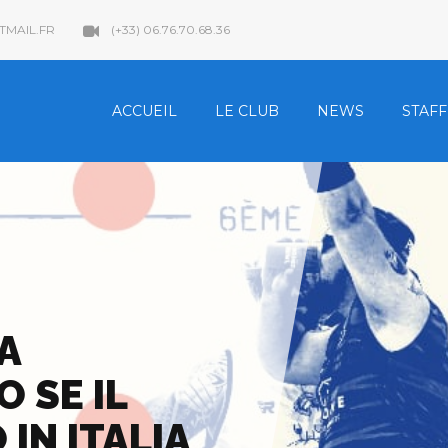
MAIL.FR
(+33) 06.76.70.68.36
ACCUEIL
LE CLUB
NEWS
STAFF
A
 SE IL
IN ITALIA