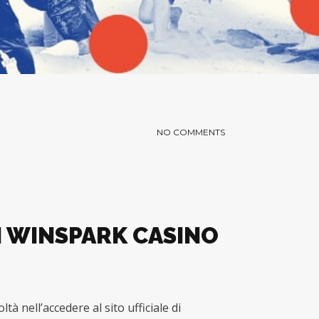
NO COMMENTS
I WINSPARK CASINO
ltà nell’accedere al sito ufficiale di