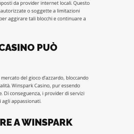
mposti da provider internet locali. Questo
utorizzate o soggette a limitazioni
per aggirare tali blocchi e continuare a
 CASINO PUÒ
ul mercato del gioco d’azzardo, bloccando
egalità. Winspark Casino, pur essendo
. Di conseguenza, i provider di servizi
 agli appassionati.
ERE A WINSPARK