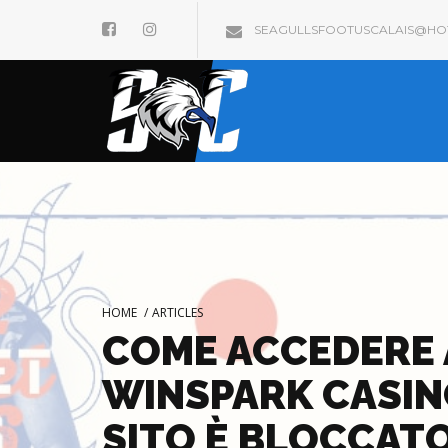
SEAGULLSFOOTUSCALAIS@HOT
HOME
/
ARTICLES
COME ACCEDERE 
WINSPARK CASINO
SITO È BLOCCATO 