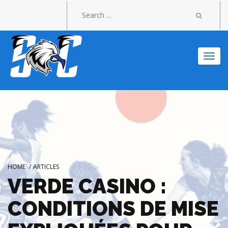
Togg
navi
HOME
/
ARTICLES
VERDE CASINO :
CONDITIONS DE MISE