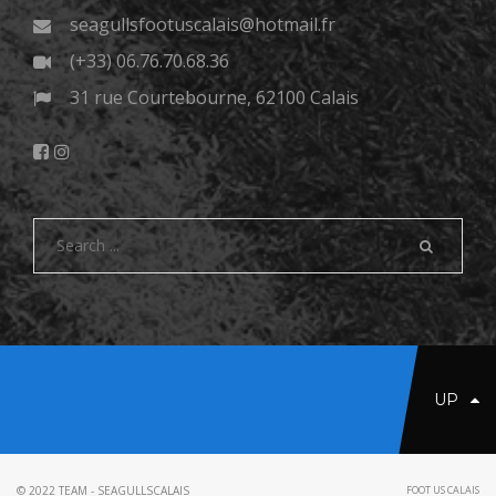
seagullsfootuscalais@hotmail.fr
(+33) 06.76.70.68.36
31 rue Courtebourne, 62100 Calais
UP
© 2022 TEAM - SEAGULLSCALAIS
FOOT US CALAIS