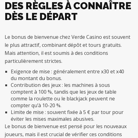
DES RÈGLES À CONNAÎTRE
DÈS LE DÉPART
Le bonus de bienvenue chez Verde Casino est souvent
le plus attractif, combinant dépôt et tours gratuits.
Mais attention, il est soumis à des conditions
particulièrement strictes.
Exigence de mise : généralement entre x30 et x40
du montant du bonus.
Contribution des jeux : les machines à sous
comptent à 100 %, tandis que les jeux de table
comme la roulette ou le blackjack peuvent ne
compter qu’à 10-20 %.
Limite de mise : souvent fixée à 5 € par tour pour
éviter les mises maximales abusives.
Le bonus de bienvenue est pensé pour les nouveaux
joueurs, mais il est crucial de vérifier ces conditions