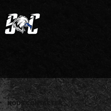
NOUS CONTACTER