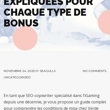
EXPLIQUÉES POUR
CHAQUE TYPE DE
BONUS
NOVEMBRE 24, 2025
BY
SEAGULLS
NO COMMENTS
UNCATEGORIZED
En tant que SEO-copiwriter spécialisé dans l’iGaming
depuis une décennie, je vous propose un guide complet
pour comprendre les conditions de mise chez Verde