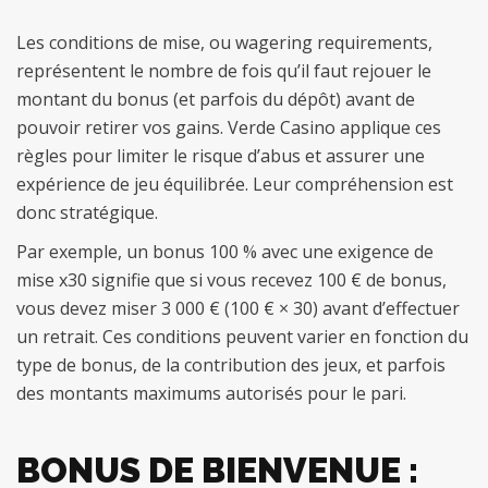
Les conditions de mise, ou wagering requirements,
représentent le nombre de fois qu’il faut rejouer le
montant du bonus (et parfois du dépôt) avant de
pouvoir retirer vos gains. Verde Casino applique ces
règles pour limiter le risque d’abus et assurer une
expérience de jeu équilibrée. Leur compréhension est
donc stratégique.
Par exemple, un bonus 100 % avec une exigence de
mise x30 signifie que si vous recevez 100 € de bonus,
vous devez miser 3 000 € (100 € × 30) avant d’effectuer
un retrait. Ces conditions peuvent varier en fonction du
type de bonus, de la contribution des jeux, et parfois
des montants maximums autorisés pour le pari.
BONUS DE BIENVENUE :