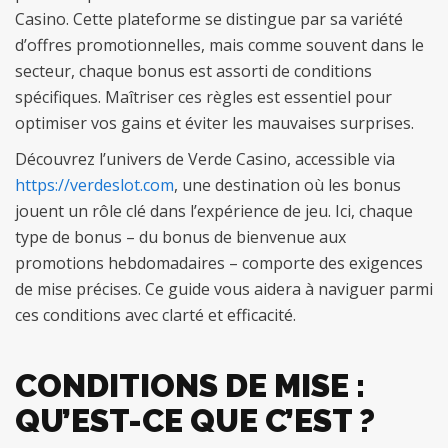
Casino. Cette plateforme se distingue par sa variété
d’offres promotionnelles, mais comme souvent dans le
secteur, chaque bonus est assorti de conditions
spécifiques. Maîtriser ces règles est essentiel pour
optimiser vos gains et éviter les mauvaises surprises.
Découvrez l’univers de Verde Casino, accessible via
https://verdeslot.com
, une destination où les bonus
jouent un rôle clé dans l’expérience de jeu. Ici, chaque
type de bonus – du bonus de bienvenue aux
promotions hebdomadaires – comporte des exigences
de mise précises. Ce guide vous aidera à naviguer parmi
ces conditions avec clarté et efficacité.
CONDITIONS DE MISE :
QU’EST-CE QUE C’EST ?