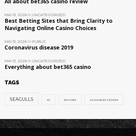
All about bet365 casino review
MAI 13, 2026
IN
UNCATEGORIZED
Best Betting Sites that Bring Clarity to
Navigating Online Casino Choices
MAI 13, 2026
IN
PUBLIC
Coronavirus disease 2019
MAI 13, 2026
IN
UNCATEGORIZED
Everything about bet365 casino
TAGS
SEAGULLS
AG
RENTRÉE
ASSEMBLÉE GÉNÉRA