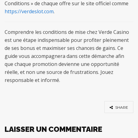
Conditions » de chaque offre sur le site officiel comme
https://verdeslot.com
.
Comprendre les conditions de mise chez Verde Casino
est une étape indispensable pour profiter pleinement
de ses bonus et maximiser ses chances de gains. Ce
guide vous accompagnera dans cette démarche afin
que chaque promotion devienne une opportunité
réelle, et non une source de frustrations. Jouez
responsable et informé.
SHARE
LAISSER UN COMMENTAIRE